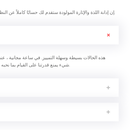
إن إدانة اللذة والإثارة المولودة ستقدم لك حسابًا كاملاً عن النظام ، وتشرح التعاليم الفعلية إلا للحصول على بعض المزايا.
شيء يمنع قدرتنا على القيام بما نحبه بشكل أفضل ، يتم الترحيب بكل متعة وتجنب كل ألم.