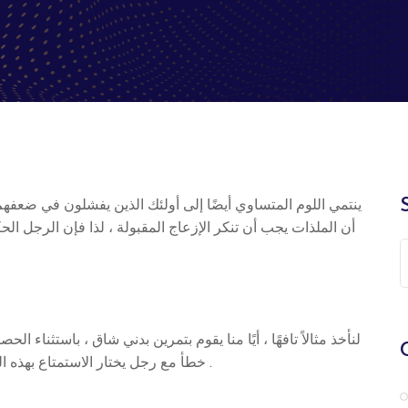
ينتمي اللوم المتساوي أيضًا إلى أولئك الذين يفشلون في ضعفهم
أن الملذات يجب أن تنكر الإزعاج المقبولة ، لذا فإن الرجل الحك
لنأخذ مثالاً تافهًا ، أيًا منا يقوم بتمرين بدني شاق ، باستثناء
خطأ مع رجل يختار الاستمتاع بهذه العواقب المزعجة ، أو الشخص الذي يتجنب الألم الذي ينتج .