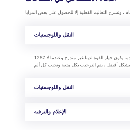
النقل واللوجستيات
128٪ هذه الحالات بسيطة وسهلة التمييز. في ساعة مجانية ، عندما يكون خيار القوة لدينا غير متدرج وعندما لا
النقل واللوجستيات
الإعلام والترفيه